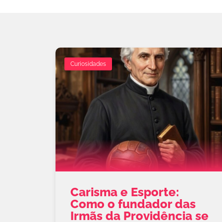
Curiosidades
Carisma e Esporte:
Como o fundador das
Irmãs da Providência se