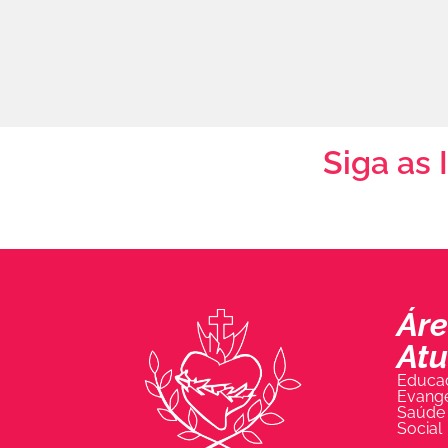
Siga as 
Áre
At
Educa
Evange
Saúde
Social