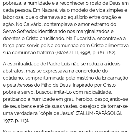
pobreza, a humildade e a reconhecer o rosto de Deus em
cada pessoa. Em Nazaré, via o modelo de vida simples e
laboriosa, que o chamava ao equilíbrio entre oração e
ação. No Calvário, contemplava o amor extremo do
Servo Sofredor, identificando nos marginalizados e
doentes o Cristo crucificado. Na Eucaristia, encontrava a
força para servir, pois a comunhão com Cristo alimentava
sua comunhão fraterna (BIASUTTI, 1998, p. 161-162).
A espiritualidade de Padre Luís não se reduzia a ideais
abstratos, mas se expressava na concretude do
cotidiano, sempre iluminada pelo mistério da Encarnação
e pela
kenosis
do Filho de Deus. Inspirado por Cristo
pobre e servo, buscou imitá-Lo com radicalidade,
praticando a humildade em grau heroico, despojando-se
de seus bens e até de suas vestes, desejoso de tornar-se
uma verdadeira “cópia de Jesus” (ZALUM-PAPÀSOLGI,
1977, p. 113).
Sua caridade, profundamente encarnada, reconhecia nos