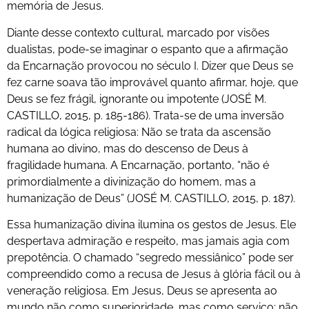
memória de Jesus.
Diante desse contexto cultural, marcado por visões
dualistas, pode-se imaginar o espanto que a afirmação
da Encarnação provocou no século I. Dizer que Deus se
fez carne soava tão improvável quanto afirmar, hoje, que
Deus se fez frágil, ignorante ou impotente (JOSÉ M.
CASTILLO, 2015, p. 185-186). Trata-se de uma inversão
radical da lógica religiosa: Não se trata da ascensão
humana ao divino, mas do descenso de Deus à
fragilidade humana. A Encarnação, portanto, “não é
primordialmente a divinização do homem, mas a
humanização de Deus” (JOSÉ M. CASTILLO, 2015, p. 187).
Essa humanização divina ilumina os gestos de Jesus. Ele
despertava admiração e respeito, mas jamais agia com
prepotência. O chamado “segredo messiânico” pode ser
compreendido como a recusa de Jesus à glória fácil ou à
veneração religiosa. Em Jesus, Deus se apresenta ao
mundo não como superioridade, mas como serviço; não