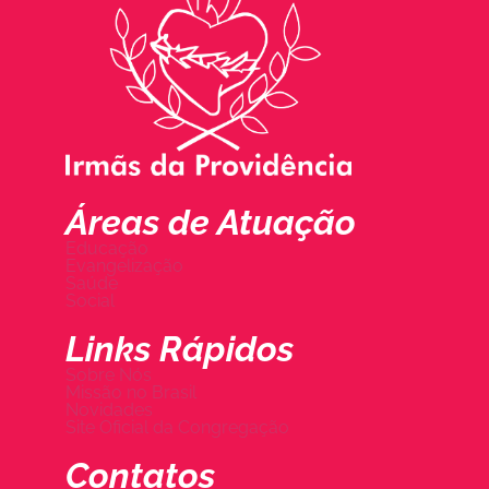
Áreas de Atuação
Educação
Evangelização
Saúde
Social
Links Rápidos
Sobre Nós
Missão no Brasil
Novidades
Site Oficial da Congregação
Contatos