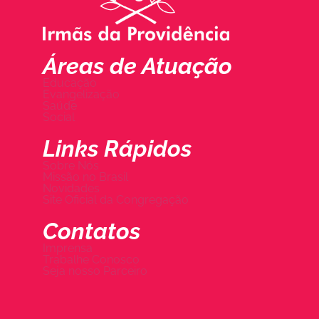
Áreas de Atuação
Educação
Evangelização
Saúde
Social
Links Rápidos
Sobre Nós
Missão no Brasil
Novidades
Site Oficial da Congregação
Contatos
Imprensa
Trabalhe Conosco
Seja nosso Parceiro